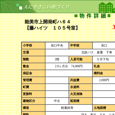
能美市上開発町ハ６４
【藤ハイツ １０５号室】
小学校
辰口中央
中学校
辰口
交通
北鉄バス 倉重 下車 
階数
2階
入居可能
５月下旬
敷金
2.0ヶ月分 74,000円
礼金
保証金
権利金
管理費
共益費
2,000円
町費
水道料
更新料
火災保険
建物区分
中古
延面積
構造
軽量鉄骨
土地面積
間取
洋６、和６、ＤＫ、ＵＢ