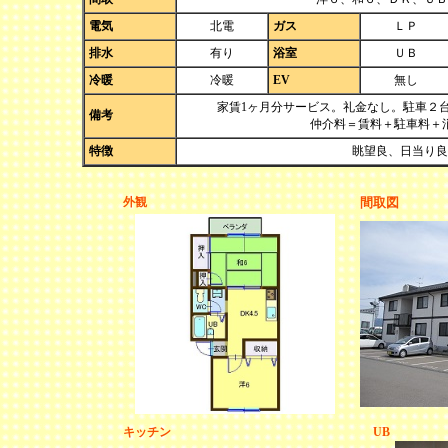
電気
北電
ガス
ＬＰ
排水
有り
浴室
ＵＢ
冷暖
冷暖
EV
無し
家賃1ヶ月分サービス。礼金なし。駐車２
備考
仲介料＝賃料＋駐車料＋
特徴
眺望良、日当り良
外観
間取図
キッチン
UB